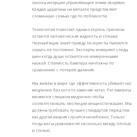
законы инерции управляющие этими зверями.
Каждая царапина на металле представляет
сломанную семью где-то поблизости.
Технология помогает однако корень причины
остается человеческая жадность и спешка.
Черный ящик знает правду но юристы пытаются
скрыть ее постоянно. Эксперты измеряют следы
шин когда души остаются не измеренными
наукой. Стоимость бампера ничтожна по
сравнению с потерей дыхания.
Мы живем в мире где эффективность убивает нас
медленно без кого-то замечая четко. Регламенты
меняются слишком медленно чтобы
соответствовать эволюции мощности машин. Мы
должны требовать лучших стандартов перед тем
как другая авария случится неизбежно. Только
тогда весы уравновесят несколько между плотью
и сталью.