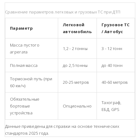
Сравнение параметров легковых и грузовых ТС при ДТП
Легковой
Грузовое ТС
Параметр
автомобиль
/ Автобус
Масса пустого
1,2 - 2 тонны
3 - 12 тонн
агрегата
Полная масса
до 2,5 тонны
до 40 тонн
Тормозной путь (при
20-25 метров
40-60 метров
60 км/ч)
Обязательные
Тахограф,
бортовые
Опционально
ЕБД, GPS
устройства
Данные приведены для справки на основе технических
стандартов 2025 года.