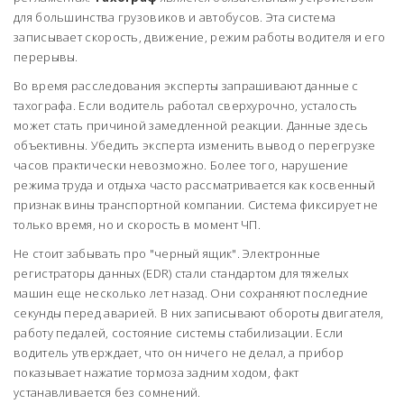
для большинства грузовиков и автобусов. Эта система
записывает скорость, движение, режим работы водителя и его
перерывы.
Во время расследования эксперты запрашивают данные с
тахографа. Если водитель работал сверхурочно, усталость
может стать причиной замедленной реакции. Данные здесь
объективны. Убедить эксперта изменить вывод о перегрузке
часов практически невозможно. Более того, нарушение
режима труда и отдыха часто рассматривается как косвенный
признак вины транспортной компании. Система фиксирует не
только время, но и скорость в момент ЧП.
Не стоит забывать про "черный ящик". Электронные
регистраторы данных (EDR) стали стандартом для тяжелых
машин еще несколько лет назад. Они сохраняют последние
секунды перед аварией. В них записывают обороты двигателя,
работу педалей, состояние системы стабилизации. Если
водитель утверждает, что он ничего не делал, а прибор
показывает нажатие тормоза задним ходом, факт
устанавливается без сомнений.