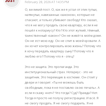
February 28, 2026 AT 14:35 PM
О, великий пост. О, как же я устал от этих тупых,
натянутых, навязанных «законов», которые не
спасают, а только убивают свободу! Кто сказал,
что я не могу продать свою квартиру, если я не
пошёл к нотариусу? Кто? Кто этот жуткий, тёмный,
таинственный «закон»? Он не живёт в моём доме.
Он не ест мою еду. Он не спит в моей кровати. А
он хочет контролировать мою жизнь? Потому что
я хочу передать квартиру сыну? Потому что я
люблю его? Потому что я - отец?
Это не защита. Это пропаганда. Это
институциональный страх. Нотариус - это не
защитник. Это тюремщик в костюме. Он стоит у
двери и говорит: «Ты не можешь быть
свободным, пока я не поставлю свою печать». А
если я скажу «нет»? Что тогда? Суд? Правда? Нет.
Тогда я просто не получу регистрацию. И всё. Я
не смогу продать. Я не смогу подарить. Я не