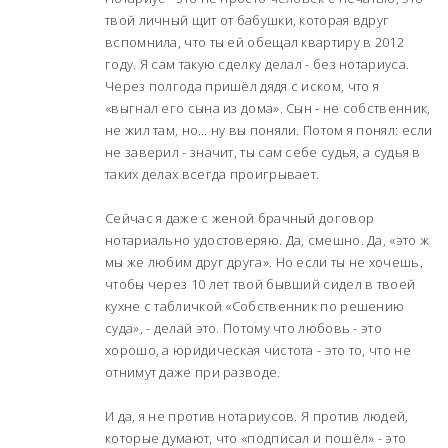
твой личный щит от бабушки, которая вдруг
вспомнила, что ты ей обещал квартиру в 2012
году. Я сам такую сделку делал - без нотариуса.
Через полгода пришёл дядя с иском, что я
«выгнал его сына из дома». Сын - не собственник,
не жил там, но… ну вы поняли. Потом я понял: если
не заверил - значит, ты сам себе судья, а судья в
таких делах всегда проигрывает.
Сейчас я даже с женой брачный договор
нотариально удостоверяю. Да, смешно. Да, «это ж
мы же любим друг друга». Но если ты не хочешь,
чтобы через 10 лет твой бывший сидел в твоей
кухне с табличкой «Собственник по решению
суда», - делай это. Потому что любовь - это
хорошо, а юридическая чистота - это то, что не
отнимут даже при разводе.
И да, я не против нотариусов. Я против людей,
которые думают, что «подписал и пошёл» - это