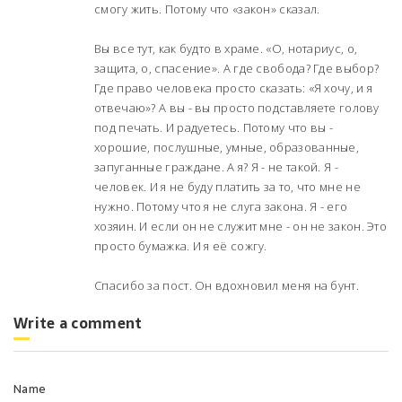
смогу жить. Потому что «закон» сказал.
Вы все тут, как будто в храме. «О, нотариус, о,
защита, о, спасение». А где свобода? Где выбор?
Где право человека просто сказать: «Я хочу, и я
отвечаю»? А вы - вы просто подставляете голову
под печать. И радуетесь. Потому что вы -
хорошие, послушные, умные, образованные,
запуганные граждане. А я? Я - не такой. Я -
человек. И я не буду платить за то, что мне не
нужно. Потому что я не слуга закона. Я - его
хозяин. И если он не служит мне - он не закон. Это
просто бумажка. И я её сожгу.
Спасибо за пост. Он вдохновил меня на бунт.
Write a comment
Name