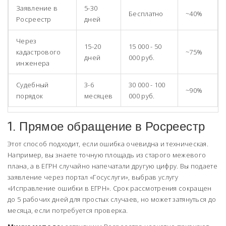
Заявление в
5-30
Бесплатно
~40%
Росреестр
дней
Через
15-20
15 000 - 50
кадастрового
~75%
дней
000 руб.
инженера
Судебный
3-6
30 000 - 100
~90%
порядок
месяцев
000 руб.
1. Прямое обращение в Росреестр
Этот способ подходит, если ошибка очевидна и техническая.
Например, вы знаете точную площадь из старого межевого
плана, а в ЕГРН случайно напечатали другую цифру. Вы подаете
заявление через портал
«Госуслуги»
, выбрав услугу
«Исправление ошибки в ЕГРН». Срок рассмотрения сокращен
до 5 рабочих дней для простых случаев, но может затянуться до
месяца, если потребуется проверка.