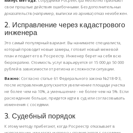
Минус метода:
сотрудники Росреестра неохотно признают
свои прошлые действия ошибочными. Без дополнительных
доказательств (например, выписки из архива) отказ неизбежен.
2. Исправление через кадастрового
инженера
Это самый популярный вариант. Вы нанимаете специалиста,
который проводит новые замеры, готовит новый
межевой
план
и подает его в Росреестр. Инженер берет на себя всю
бюрократию. Стоимость услуг варьируется от 15 000 до 50 000
рублей в зависимости от региона и сложности ситуации.
Важно:
Согласно статье 61 Федерального закона №218-ФЗ,
после исправления допускается увеличение площади участка
не более чем на 10%, а уменьшение - не более чем на 5%. Если
расхождение больше, придется идти в суд или согласовывать
изменения с соседями.
3. Судебный порядок
К этому методу прибегают, когда Росреестр отказывает в
исправлении, или когда интересы сталкиваются с соседями.