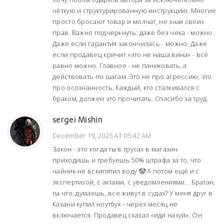
чёткую и структурированную инструкцию. Многие
просто бросают товар и молчат, не зная своих
прав. Важно подчеркнуть: даже без чека - можно.
Даже если гарантия закончилась - можно. Даже
если продавец кричит «это не наша вина» - всё
равно можно. Главное - не паниковать, а
действовать по шагам. Это не про агрессию, это
про осознанность. Каждый, кто сталкивался с
браком, должен это прочитать. Спасибо за труд.
sergei Mishin
December 19, 2025 AT 05:42 AM
Закон - это когда ты в трусах в магазин
приходишь и требуешь 50% штрафа за то, что
чайник не вскипятил воду 🤡 А потом ещё и с
экспертизой, с актами, с уведомлениями... Братан,
ты что, думаешь, все живут в судах? У меня друг в
Казани купил ноутбук - через месяц не
включается. Продавец сказал «иди нахуй». Он