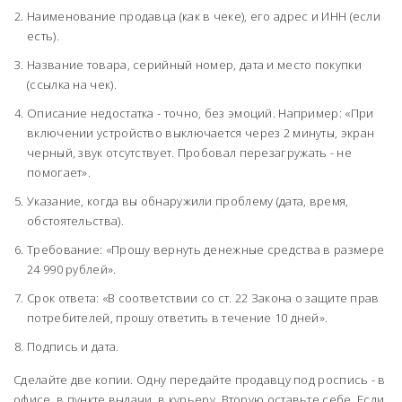
Наименование продавца (как в чеке), его адрес и ИНН (если
есть).
Название товара, серийный номер, дата и место покупки
(ссылка на чек).
Описание недостатка - точно, без эмоций. Например: «При
включении устройство выключается через 2 минуты, экран
черный, звук отсутствует. Пробовал перезагружать - не
помогает».
Указание, когда вы обнаружили проблему (дата, время,
обстоятельства).
Требование: «Прошу вернуть денежные средства в размере
24 990 рублей».
Срок ответа: «В соответствии со ст. 22 Закона о защите прав
потребителей, прошу ответить в течение 10 дней».
Подпись и дата.
Сделайте две копии. Одну передайте продавцу под роспись - в
офисе, в пункте выдачи, в курьеру. Вторую оставьте себе. Если