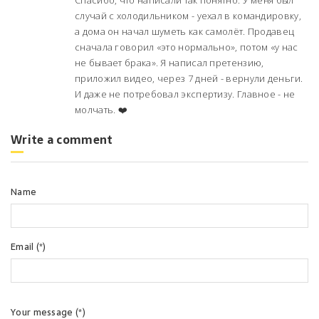
Спасибо, что написали так понятно. У меня был
случай с холодильником - уехал в командировку,
а дома он начал шуметь как самолёт. Продавец
сначала говорил «это нормально», потом «у нас
не бывает брака». Я написал претензию,
приложил видео, через 7 дней - вернули деньги.
И даже не потребовал экспертизу. Главное - не
молчать. ❤️
Write a comment
Name
Email (*)
Your message (*)