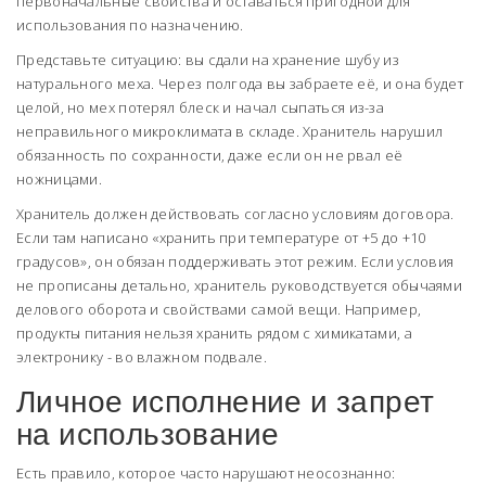
первоначальные свойства и оставаться пригодной для
использования по назначению.
Представьте ситуацию: вы сдали на хранение шубу из
натурального меха. Через полгода вы забраете её, и она будет
целой, но мех потерял блеск и начал сыпаться из-за
неправильного микроклимата в складе. Хранитель нарушил
обязанность по сохранности, даже если он не рвал её
ножницами.
Хранитель должен действовать согласно условиям договора.
Если там написано «хранить при температуре от +5 до +10
градусов», он обязан поддерживать этот режим. Если условия
не прописаны детально, хранитель руководствуется обычаями
делового оборота и свойствами самой вещи. Например,
продукты питания нельзя хранить рядом с химикатами, а
электронику - во влажном подвале.
Личное исполнение и запрет
на использование
Есть правило, которое часто нарушают неосознанно: