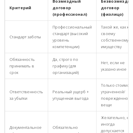
Возмездный
Безвозмездн
Критерий
договор
договор
(профессионал)
(физлицо)
Профессиональный
Такой же, как к
стандарт (высокий
своему
Стандарт заботы
уровень
собственному
компетенции)
имуществу
Обязанность
Да, строго по
Нет, если не
принимать в
графику (для
указано иное
срок
организаций)
Только стоимос
Ответственность
Реальный ущерб +
утраченной/
за убытки
упущенная выгода
поврежденной
вещи
Желательно, но
иногда
Документальное
Обязательно
допускается