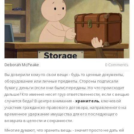
Deborah McPeake
0 Comments
Вы доверили кому-то свои вещи - будь то ценные документы,
оборудование или личные предметы. Стороны подписали
бумагу, деньги (если они были) переданы. Но что происходит
дальше? Кто именно несет груз ответственности, если с вещью
случится беда? В центре внимания -
хранитель
, ключевой
участник
гражданско-правового договора, направленного на
временное удержание имущества для его последующего
возврата в целости и сохранности
.
Многие думают, что хранить вещь - значит просто не дать ей