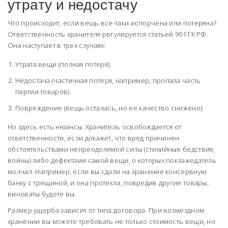
утрату и недостачу
Что происходит, если вещь все-таки испорчена или потеряна?
Ответственность хранителя регулируется статьей 901 ГК РФ.
Она наступает в трех случаях:
Утрата вещи (полная потеря).
Недостача (частичная потеря, например, пропала часть
партии товаров).
Повреждение (вещь осталась, но ее качество снижено).
Но здесь есть нюансы. Хранитель освобождается от
ответственности, если докажет, что вред причинен
обстоятельствами непреодолимой силы (стихийные бедствия,
войны) либо дефектами самой вещи, о которых поклажедатель
молчал. Например, если вы сдали на хранение консервную
банку с трещиной, и она протекла, повредив другие товары,
виноваты будете вы.
Размер ущерба зависит от типа договора. При возмездном
хранении вы можете требовать не только стоимость вещи, но