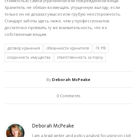
стоимостью самой утраченной или поврежденной вещи.
Хранитель не обязан возмещать упущенную выгоду, если
только он не доказал умысел или грубую неосторожность.
Стандарт заботы здесь ниже, чем у профессионалов:
достаточно проявить ту же внимательность, что и к
собственным вещам.
договор хранения
обязанности хранителя
ГК РФ
сохранность имущества
ответственность за порчу
By
Deborah McPeake
0
Comments
Deborah McPeake
I am a legal writer and policy analyst focusing on civil