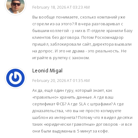
February 18, 2026 AT 03:23 AM
Вы вообще понимаете, сколько компаний уже
сгорели из-за этого? Я вчера разговаривал с
бывшим коллегой - у них в IT-отделе хранили базу
клиентов без договора. Потом Роскомнадзор
пришёл, заблокировали сайт, директора вызвали
на допрос. И это не драма - это реальность. Не
играйте в рулетку с законом.
Leonid Migal
February 20, 2026 AT 01:35 AM
Ах да, ещё один гуру, который знает, как
«правильно» хранить данные. А где ваш
сертификат ФСБ? А где SLA с штрафами? А где
доказательства, что вы не просто копируете
шаблон из интернета? Потому что я видел десятки
таких «юридически грамотных» договоров - и все
они были выдуманы в 5 минут за кофе.