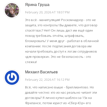
Ярина Груша
February 20, 2026 AT 18:07 PM
Это всё - манипуляция! Роскомнадзор - это не
защита, это контроль! Вы думаете, что договор
спасёт вас? Нет! Он лишь даст им ещё один
повод требовать отчёты, штрафовать,
блокировать! У меня друг - работал в облачной
компании: после подписания договора им
начали требовать доступ к логам сотрудников
«для проверки». Это не безопасность - это
слежка!
Михаил Васильев
February 22, 2026 AT 16:12 PM
Всё, что написано выше - бриллиантово. Но
давайте честно: кто из нас реально читает эти
договоры? Я лично купил шаблон за 15к на
Фрилансе, потом юрист из «Сбер-Юр» его