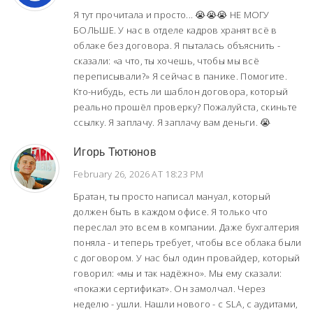
Я тут прочитала и просто... 😭😭😭 НЕ МОГУ
БОЛЬШЕ. У нас в отделе кадров хранят всё в
облаке без договора. Я пыталась объяснить -
сказали: «а что, ты хочешь, чтобы мы всё
переписывали?» Я сейчас в панике. Помогите.
Кто-нибудь, есть ли шаблон договора, который
реально прошёл проверку? Пожалуйста, скиньте
ссылку. Я заплачу. Я заплачу вам деньги. 😭
Игорь Тютюнов
February 26, 2026 AT 18:23 PM
Братан, ты просто написал мануал, который
должен быть в каждом офисе. Я только что
переслал это всем в компании. Даже бухгалтерия
поняла - и теперь требует, чтобы все облака были
с договором. У нас был один провайдер, который
говорил: «мы и так надёжно». Мы ему сказали:
«покажи сертификат». Он замолчал. Через
неделю - ушли. Нашли нового - с SLA, с аудитами,