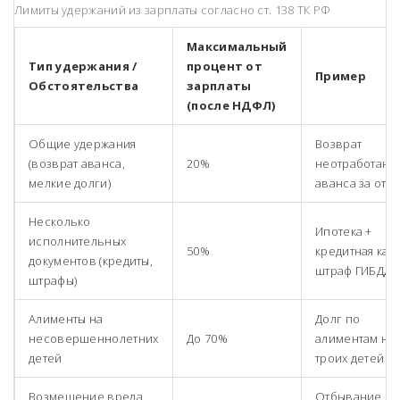
Лимиты удержаний из зарплаты согласно ст. 138 ТК РФ
Максимальный
Тип удержания /
процент от
Пример
Обстоятельства
зарплаты
(после НДФЛ)
Общие удержания
Возврат
(возврат аванса,
20%
неотработанн
мелкие долги)
аванса за отпу
Несколько
Ипотека +
исполнительных
50%
кредитная карт
документов (кредиты,
штраф ГИБДД
штрафы)
Алименты на
Долг по
несовершеннолетних
До 70%
алиментам на
детей
троих детей
Возмещение вреда
Отбывание