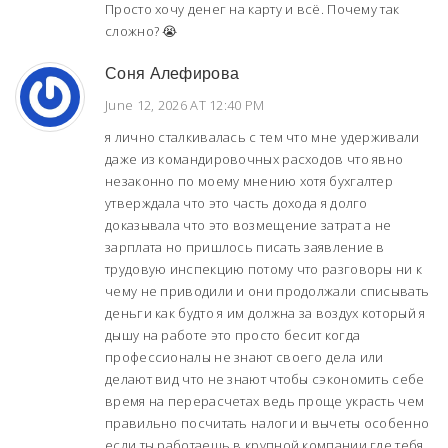
Просто хочу денег на карту и всё. Почему так
сложно? 😭
Соня Алефирова
June 12, 2026 AT 12:40 PM
я лично сталкивалась с тем что мне удерживали
даже из командировочных расходов что явно
незаконно по моему мнению хотя бухгалтер
утверждала что это часть дохода я долго
доказывала что это возмещение затрат а не
зарплата но пришлось писать заявление в
трудовую инспекцию потому что разговоры ни к
чему не приводили и они продолжали списывать
деньги как будто я им должна за воздух который я
дышу на работе это просто бесит когда
профессионалы не знают своего дела или
делают вид что не знают чтобы сэкономить себе
время на перерасчетах ведь проще украсть чем
правильно посчитать налоги и вычеты особенно
если ты работаешь в крупной компании где тебя