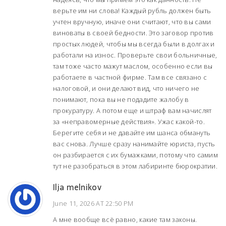
верьте им ни слова! Каждый рубль должен быть
учтен вручную, иначе они считают, что вы сами
виноваты в своей бедности. Это заговор против
простых людей, чтобы мы всегда были в долгах и
работали на износ. Проверьте свои больничные,
там тоже часто мажут маслом, особенно если вы
работаете в частной фирме. Там все связано с
налоговой, и они делают вид, что ничего не
понимают, пока вы не подадите жалобу в
прокуратуру. А потом еще и штраф вам начислят
за «неправомерные действия». Ужас какой-то.
Берегите себя и не давайте им шанса обмануть
вас снова. Лучше сразу нанимайте юриста, пусть
он разбирается с их бумажками, потому что самим
тут не разобраться в этом лабиринте бюрократии.
Ilja melnikov
June 11, 2026 AT 22:50 PM
А мне вообще всё равно, какие там законы.