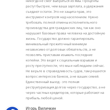
никогда не смог выбраться из ямы. Проценты
растут быстрее, чем ваша зарплата, а удержания
съедают остаток. Это не защита прав, это
инструмент контроля над населением. Нужно
требовать полной отмены исполнительного
производства для гражданских лиц, так как оно
нарушает базовые права человека на достойную
жизнь. Государство должно гарантировать
минимальный прожиточный минимум
независимо от долговых обязательств, а не
позволять приставам изымать последние
копейки. Это ведет к социальным взрывам и
росту преступности, что мы и наблюдаем сейчас.
Не верьте в справедливость судов, там решается
вопрос интересов банков, а не ваших семей.
Единственный выход - это полная
реструктуризация долгов через государство, а не
через частных кредиторов, которые работают на
прибыль любой ценой.
Игорь Виличкин