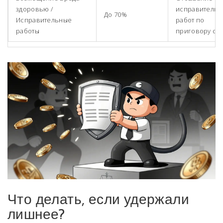
здоровью /
исправительн
До 70%
Исправительные
работ по
работы
приговору суд
Что делать, если удержали
лишнее?