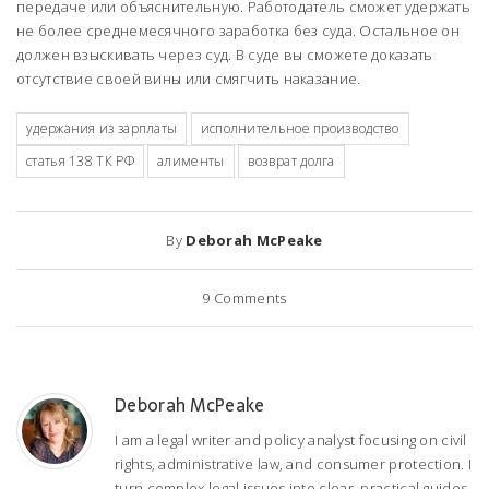
передаче или объяснительную. Работодатель сможет удержать
не более среднемесячного заработка без суда. Остальное он
должен взыскивать через суд. В суде вы сможете доказать
отсутствие своей вины или смягчить наказание.
удержания из зарплаты
исполнительное производство
статья 138 ТК РФ
алименты
возврат долга
By
Deborah McPeake
9
Comments
Deborah McPeake
I am a legal writer and policy analyst focusing on civil
rights, administrative law, and consumer protection. I
turn complex legal issues into clear, practical guides