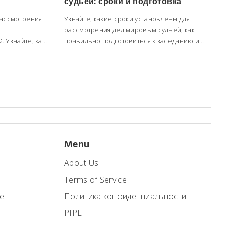
судьей: сроки и подготовка
и и
рассмотрения
Узнайте, какие сроки установлены для
рассмотрения дел мировым судьей, как
 Узнайте, как
правильно подготовиться к заседанию и
какие права
что делать, если процесс затягивается. Всё
ь при
о гражданских, административных и
уголовных делах в 2025-2026 году.
Menu
About Us
Terms of Service
е
Политика конфиденциальности
PIPL