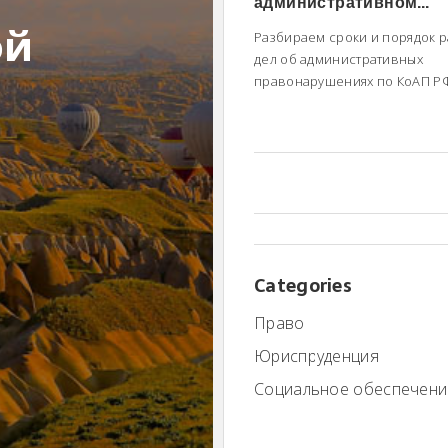
административном
правонарушении: срок
ой
Разбираем сроки и порядок 
порядок (КоАП РФ)
дел об административных
правонарушениях по КоАП РФ.
считать 15 дней и 2 месяца, 
имеют участники и что делат
нарушении процедуры.
Categories
Право
Юриспруденция
Социальное обеспечени