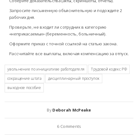
Соберите доказательства (акты, скриншоты, отчеты).
Запросите письменную объяснительную и подождите 2
рабочих дня.
Проверьте, не входит ли сотрудник в категорию
«неприкасаемых» (беременность, больничный).
Оформите приказ с точной ссылкой на статью закона.
Рассчитайте все выплаты, включая компенсацию за отпуск.
увольнение по инициативе работодателя
Трудовой кодекс РФ
сокращение штата
дисциплинарный проступок
выходное пособие
By
Deborah McPeake
6
Comments