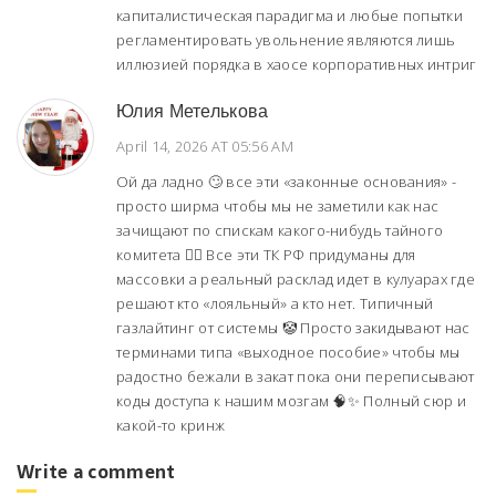
капиталистическая парадигма и любые попытки
регламентировать увольнение являются лишь
иллюзией порядка в хаосе корпоративных интриг
Юлия Метелькова
April 14, 2026 AT 05:56 AM
Ой да ладно 🙄 все эти «законные основания» -
просто ширма чтобы мы не заметили как нас
зачищают по спискам какого-нибудь тайного
комитета 🕵️‍♂️ Все эти ТК РФ придуманы для
массовки а реальный расклад идет в кулуарах где
решают кто «лояльный» а кто нет. Типичный
газлайтинг от системы 🤡 Просто закидывают нас
терминами типа «выходное пособие» чтобы мы
радостно бежали в закат пока они переписывают
коды доступа к нашим мозгам 🧠✨ Полный сюр и
какой-то кринж
Write a comment