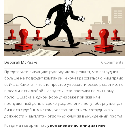
Deborah McPeake
6 Comments
Представьте ситуацию: руководитель решает, что сотрудник
больше не подходит компании, и хочет расстаться с ним прямо
сейчас. Кажется, что это простое управленческое решение, но
в реальности любой шаг здесь - это прогулка по минному
полю. Ошибка в одной формулировке приказа или
пропущенный день в сроке уведомления могут обернуться для
бизнеса судебным иском, восстановлением сотрудника в
должности и выплатой огромных сумм за вынужденный прогул.
Когда мы говорим про
увольнение по инициативе