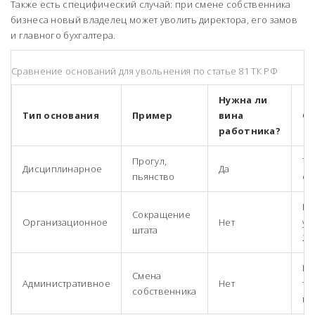
Также есть специфический случай: при смене собственника
бизнеса новый владелец может уволить директора, его замов
и главного бухгалтера.
Сравнение оснований для увольнения по статье 81 ТК РФ
Нужна ли
Тип основания
Пример
вина
О
работника?
Прогул,
Тр
Дисциплинарное
Да
пьянство
об
Ну
Сокращение
Организационное
Нет
ув
штата
2 
Ка
Смена
Административное
Нет
то
собственника
ме