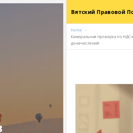
Вятский Правовой П
Home
Камеральная проверка по НДС в
доначислений
в