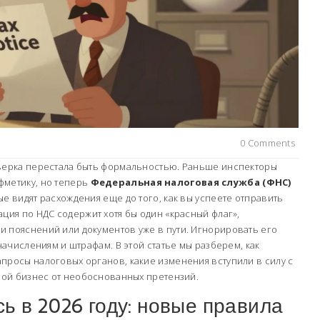
0 Comments
оверка перестала быть формальностью. Раньше инспекторы
фметику, но теперь
Федеральная налоговая служба (ФНС)
ые видят расхождения еще до того, как вы успеете отправить
ция по НДС содержит хотя бы один «красный флаг»,
и пояснений или документов уже в пути. Игнорировать его
оначислениям и штрафам. В этой статье мы разберем, как
просы налоговых органов, какие изменения вступили в силу с
свой бизнес от необоснованных претензий.
ь в 2026 году: новые правила