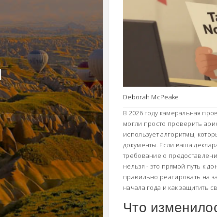
и
Deborah McPeake
В 2026 году камеральная пр
могли просто проверить ари
использует алгоритмы, котор
документы.
Если ваша деклара
требование о предоставлени
нельзя - это прямой путь к д
правильно реагировать на за
начала года и как защитить 
Что изменилос