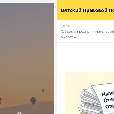
Вятский Правовой П
Home
Субъекты предпринимательской 
выбрать?