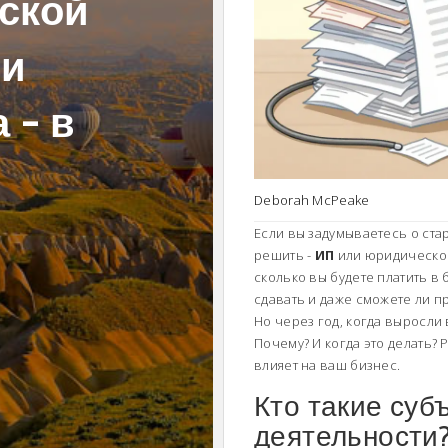
ской
 и
 - в
Deborah McPeake
Если вы задумываетесь о ста
решить -
ИП
или юридическое
сколько вы будете платить в 
сдавать и даже сможете ли п
Но через год, когда выросли
Почему? И когда это делать? 
влияет на ваш бизнес.
Кто такие су
деятельности